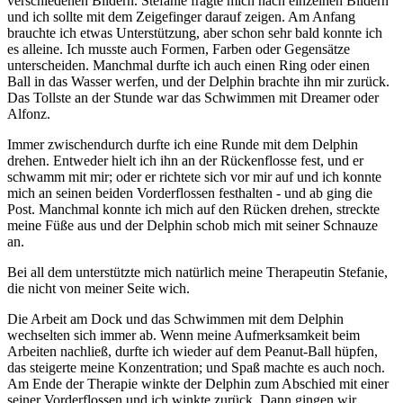
verschiedenen Bildern. Stefanie fragte mich nach einzelnen Bildern
und ich sollte mit dem Zeigefinger darauf zeigen. Am Anfang
brauchte ich etwas Unterstützung, aber schon sehr bald konnte ich
es alleine. Ich musste auch Formen, Farben oder Gegensätze
unterscheiden. Manchmal durfte ich auch einen Ring oder einen
Ball in das Wasser werfen, und der Delphin brachte ihn mir zurück.
Das Tollste an der Stunde war das Schwimmen mit Dreamer oder
Alfonz.
Immer zwischendurch durfte ich eine Runde mit dem Delphin
drehen. Entweder hielt ich ihn an der Rückenflosse fest, und er
schwamm mit mir; oder er richtete sich vor mir auf und ich konnte
mich an seinen beiden Vorderflossen festhalten - und ab ging die
Post. Manchmal konnte ich mich auf den Rücken drehen, streckte
meine Füße aus und der Delphin schob mich mit seiner Schnauze
an.
Bei all dem unterstützte mich natürlich meine Therapeutin Stefanie,
die nicht von meiner Seite wich.
Die Arbeit am Dock und das Schwimmen mit dem Delphin
wechselten sich immer ab. Wenn meine Aufmerksamkeit beim
Arbeiten nachließ, durfte ich wieder auf dem Peanut-Ball hüpfen,
das steigerte meine Konzentration; und Spaß machte es auch noch.
Am Ende der Therapie winkte der Delphin zum Abschied mit einer
seiner Vorderflossen und ich winkte zurück. Dann gingen wir