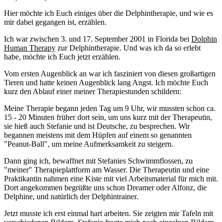
Hier möchte ich Euch einiges über die Delphintherapie, und wie es
mir dabei gegangen ist, erzählen.
Ich war zwischen 3. und 17. September 2001 in Florida bei
Dolphin
Human Therapy
zur Delphintherapie. Und was ich da so erlebt
habe, möchte ich Euch jetzt erzählen.
Vom ersten Augenblick an war ich fasziniert von diesen großartigen
Tieren und hatte keinen Augenblick lang Angst. Ich möchte Euch
kurz den Ablauf einer meiner Therapiestunden schildern:
Meine Therapie begann jeden Tag um 9 Uhr, wir mussten schon ca.
15 - 20 Minuten früher dort sein, um uns kurz mit der Therapeutin,
sie hieß auch Stefanie und ist Deutsche, zu besprechen. Wir
begannen meistens mit dem Hüpfen auf einem so genannten
"Peanut-Ball", um meine Aufmerksamkeit zu steigern.
Dann ging ich, bewaffnet mit Stefanies Schwimmflossen, zu
"meiner" Therapieplattform am Wasser. Die Therapeutin und eine
Praktikantin nahmen eine Kiste mit viel Arbeitsmaterial für mich mit.
Dort angekommen begrüßte uns schon Dreamer oder Alfonz, die
Delphine, und natürlich der Delphintrainer.
Jetzt musste ich erst einmal hart arbeiten. Sie zeigten mir Tafeln mit