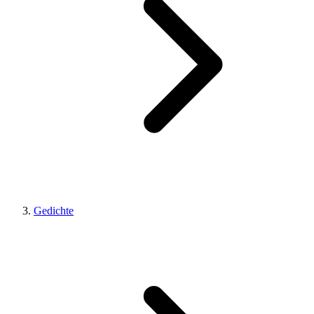
Gedichte