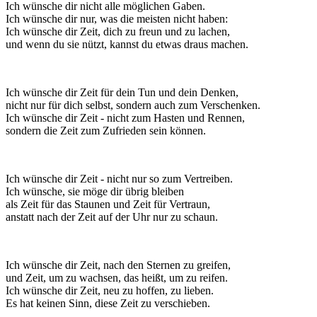
Ich wünsche dir nicht alle möglichen Gaben.
Ich wünsche dir nur, was die meisten nicht haben:
Ich wünsche dir Zeit, dich zu freun und zu lachen,
und wenn du sie nützt, kannst du etwas draus machen.
Ich wünsche dir Zeit für dein Tun und dein Denken,
nicht nur für dich selbst, sondern auch zum Verschenken.
Ich wünsche dir Zeit - nicht zum Hasten und Rennen,
sondern die Zeit zum Zufrieden sein können.
Ich wünsche dir Zeit - nicht nur so zum Vertreiben.
Ich wünsche, sie möge dir übrig bleiben
als Zeit für das Staunen und Zeit für Vertraun,
anstatt nach der Zeit auf der Uhr nur zu schaun.
Ich wünsche dir Zeit, nach den Sternen zu greifen,
und Zeit, um zu wachsen, das heißt, um zu reifen.
Ich wünsche dir Zeit, neu zu hoffen, zu lieben.
Es hat keinen Sinn, diese Zeit zu verschieben.